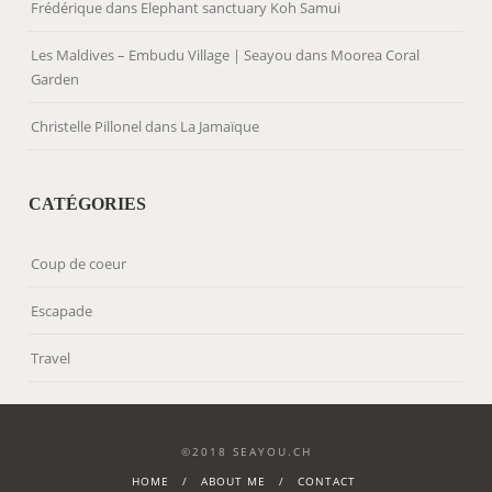
Frédérique
dans
Elephant sanctuary Koh Samui
Les Maldives – Embudu Village | Seayou
dans
Moorea Coral
Garden
Christelle Pillonel
dans
La Jamaïque
CATÉGORIES
Coup de coeur
Escapade
Travel
©2018 SEAYOU.CH
HOME
ABOUT ME
CONTACT