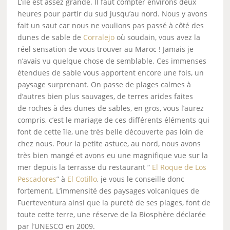
L’île est assez grande. Il faut compter environs deux
heures pour partir du sud jusqu’au nord. Nous y avons
fait un saut car nous ne voulions pas passé à côté des
dunes de sable de
Corralejo
où soudain, vous avez la
réel sensation de vous trouver au Maroc ! Jamais je
n’avais vu quelque chose de semblable. Ces immenses
étendues de sable vous apportent encore une fois, un
paysage surprenant. On passe de plages calmes à
d’autres bien plus sauvages, de terres arides faites
de roches à des dunes de sables, en gros, vous l’aurez
compris, c’est le mariage de ces différents éléments qui
font de cette île, une très belle découverte pas loin de
chez nous. Pour la petite astuce, au nord, nous avons
très bien mangé et avons eu une magnifique vue sur la
mer depuis la terrasse du restaurant “
El Roque de Los
Pescadores
” à
El Cotillo
, je vous le conseille donc
fortement. L’immensité des paysages volcaniques de
Fuerteventura ainsi que la pureté de ses plages, font de
toute cette terre, une réserve de la Biosphère déclarée
par l’UNESCO en 2009.