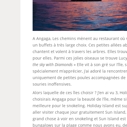
A Angaga, Les chemins mènent au restaurant où v
un buffets à très large choix. Ces petites allées
chantent et volent à travers les arbres. Elles tr
pour elles. Parmi ces jolies oiseaux se trouve L
the sky with Diamonds
» Elle vit à son gré sur l’îl
spécialement m’apprécier, j’ai adoré la rencontrer
uniquement de petites poules accompagnées de l
souries inoffensives.
Alors laquelle de ces îles choisir ? J’en ai vu 3, H
choisirais Angaga pour la beauté de l’île, même si
meilleure pour le snokeling. Holiday Island est 
aller visiter chaque jour gratuitement Sun Island,
grand chose à voir en snokeling et Sun Island est
bungalows sur la plage comme nous avons eu, de 