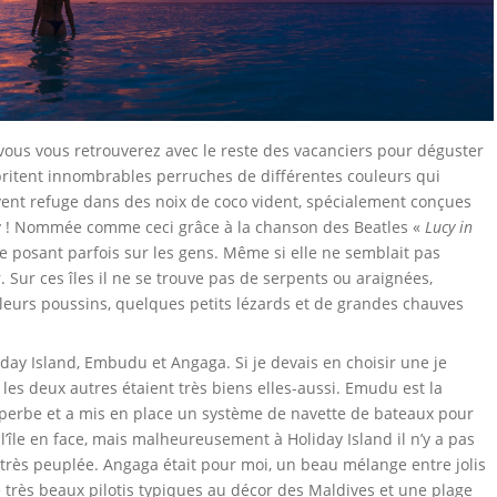
ous vous retrouverez avec le reste des vacanciers pour déguster
 abritent innombrables perruches de différentes couleurs qui
ouvent refuge dans des noix de coco vident, spécialement conçues
ucy ! Nommée comme ceci grâce à la chanson des Beatles «
Lucy in
e, se posant parfois sur les gens. Même si elle ne semblait pas
. Sur ces îles il ne se trouve pas de serpents ou araignées,
eurs poussins, quelques petits lézards et de grandes chauves
oliday Island, Embudu et Angaga. Si je devais en choisir une je
 les deux autres étaient très biens elles-aussi. Emudu est la
superbe et a mis en place un système de navette de bateaux pour
 l’île en face, mais malheureusement à Holiday Island il n’y a pas
 très peuplée. Angaga était pour moi, un beau mélange entre jolis
très beaux pilotis typiques au décor des Maldives et une plage