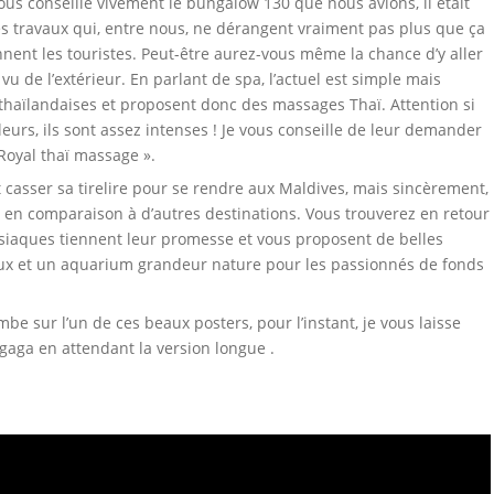
vous conseille vivement le bungalow 130 que nous avions, il était
des travaux qui, entre nous, ne dérangent vraiment pas plus que ça
 tiennent les touristes. Peut-être aurez-vous même la chance d’y aller
e vu de l’extérieur. En parlant de spa, l’actuel est simple mais
nt thaïlandaises et proposent donc des massages Thaï. Attention si
leurs, ils sont assez intenses ! Je vous conseille de leur demander
 Royal thaï massage ».
ut casser sa tirelire pour se rendre aux Maldives, mais sincèrement,
la en comparaison à d’autres destinations. Vous trouverez en retour
isiaques tiennent leur promesse et vous proposent de belles
eux et un aquarium grandeur nature pour les passionnés de fonds
be sur l’un de ces beaux posters, pour l’instant, je vous laisse
gaga en attendant la version longue .