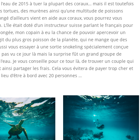
eau de 2015 à tuer la plupart des coraux… mais il est toutefois
 des tortues, des murènes ainsi qu’une multitude de poissons
ongé d’ailleurs vient en aide aux coraux, vous pourrez vous
 L’île était doté d’un instructeur suisse parlant le français pour
 plongée, mon copain à eu la chance de pouvoir apercevoir un
git du plus gros poisson de la planète, qui ne mange que des
aussi vous essayer à une sortie snokeling spécialement conçue
 pas vu ce jour là mais la surprise fût un grand groupe de
’eau. Je vous conseille pour ce tour là, de trouver un couple qui
 ainsi partager les frais. Cela vous évitera de payer trop cher et
lieu d’être à bord avec 20 personnes …