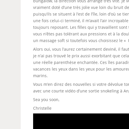
bungalow, la direction vous arrange très vite. Je 
vraiment doté d’une très jolie vue loin du bruit 
puisqu’ils se situent à l’est de l’île, loin d’où se
une fois celui-ci terminé, il m’avait l’air incroyabl
toujours reposant. Les filles qui y travaillent so
vous n’êtes pas tolérant aux pressions et à la dou
un massage soft si toutefois vous choisissez le «
Alors oui, vous l’aurez certainement deviné, il fa
je n’ai pas trouvé le prix aussi exorbitant que ce
une réelle parenthèse enchantée. Ces îles parad
vacances les yeux dans les yeux pour les amour
marins.
Vous m’en direz des nouvelles si votre dévolue tom
avec une courte vidéo d’une sortie snokeling à An
Sea you soon,
Christelle