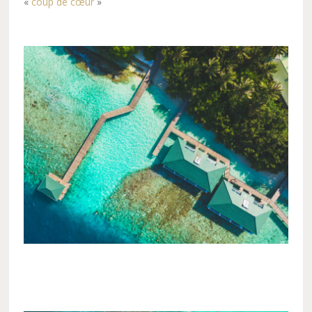
«
coup de cœur
»