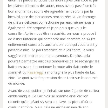
énormes parois abruptes des montagnes d’un côté et par
les plaines d’érables de l’autre, nous avons passé un très
bon moment et avons été agréablement surpris par la
bienveillance des personnes rencontrées là. Un fromage
de chèvre délicieux confectionné par eux-même nous a
également été proposé et je ne peux que vous le
conseiller. Après nous être rassasiés, on nous a proposé
de visiter l’intérieur qui comporte une chambre de 14 lits
entièrement consacrés aux randonneurs qui voudraient y
passer la nuit. De par l’amabilité et le joli cadre, je vous
suggère cet endroit pour une aventure. De plus, cela
pourrait permettre aux plus téméraires de se recharger les
batteries avant de continuer la route afin d’atteindre le
sommet du
Kaiseregg
la montagne la plus haute du Lac
Noir. De quoi avoir l’impression de se tenir sur le sommet
du monde.
Avant de vous quitter, je finirais sur une légende de ce lieu
emblématique. Le Lac Noir se nomme ainsi car l’on
raconte qu’un géant s’y seraient lavé les pieds d’où sa
couleur sombre. Mais, cela ne gâche en rien de son