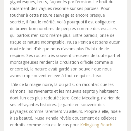
gigantesques, bruts, façonnés par l’érosion. Le bruit du
roulement des vagues résonne sur ses paroies. Pour
toucher à cette nature sauvage et encore presque
secrète, il faut le mérité, voilà pourquoi il est obligatoire
de braver bon nombres de périples comme des escaliers
qui parfois n’en sont même plus. Entre paradis, prise de
risque et nature indomptable, Nusa Penida est sans aucun
doute le bol d’air que nous n’avons plus l’habitude de
respirer. Ses routes très souvent creusées de toute part et
montagneuses rendent la circulation difficile comme si
encore ici, la nature avait gardé son pouvoir que nous
avons trop souvent enlevé à tout ce qui est beau.
L’île de la magie noire, là où jadis, on racontait que les
démons, les revenants et les mauvais esprits y habitaient
dont l’un des plus redouté ; Jero Gede Mecaling, n’a rien de
ses effrayantes histoires. Je garde en souvenir des
paysages comme rarement vu ailleurs. Propre à elle, fidèle
à sa beauté, Nusa Penida révèle doucement de célèbres
endroits comme cela est le cas pour
Kelingking Beach
.